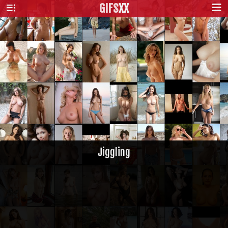
GIFS
XX
Jiggling