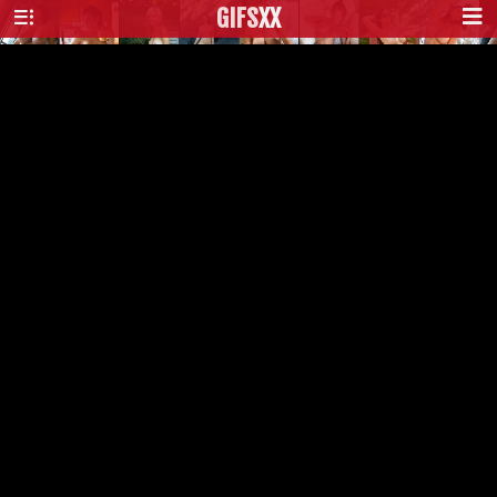
GIFS
XX