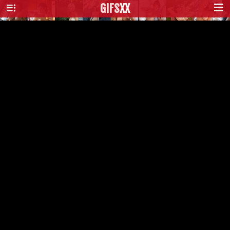
GIFS
XX