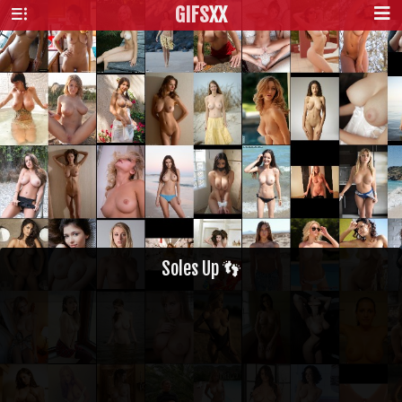
GIFS
XX
Soles Up 👣