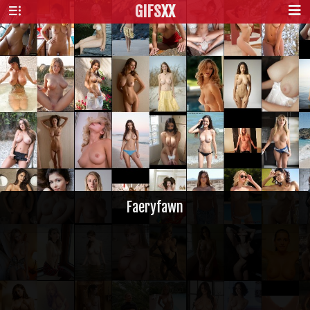
GIFS
XX
Faeryfawn