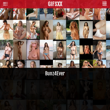
GIFS
XX
Bunz4Ever