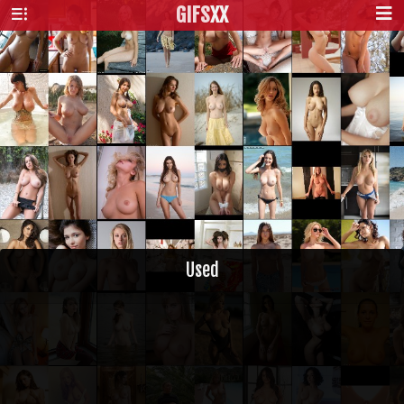
GIFS
XX
Used