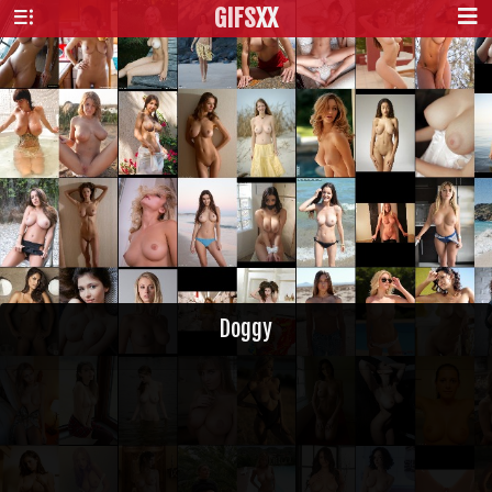
GIFS
XX
Doggy