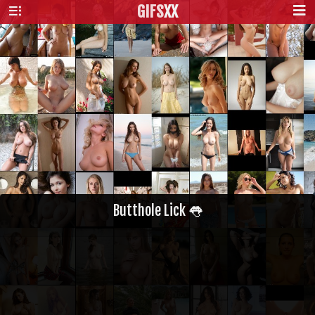
GIFS
XX
Butthole Lick 👅